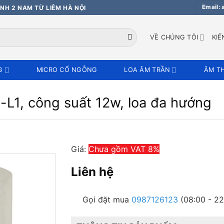
Email:
NH 2 NAM TỪ LIÊM HÀ NỘI
VỀ CHÚNG TÔI
KIẾ
G
MICRO CỔ NGỖNG
LOA ÂM TRẦN
ÂM T
1, công suất 12w, loa đa hướng
Giá:
Chưa gồm VAT 8%
Liên hệ
Gọi đặt mua
0987126123
(08:00 - 22