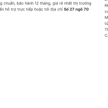
 chuẩn, bảo hành 12 tháng, giá rẻ nhất thị trường
K
n hỗ trợ trực tiếp hoặc tới địa chỉ
Số 27 ngõ 70
c
M
t
T
C