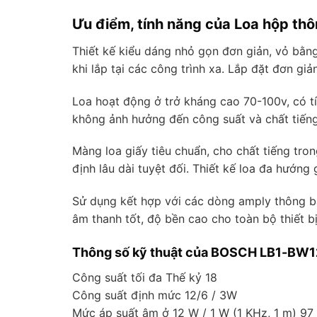
Ưu điểm, tính năng của Loa hộp th
Thiết kế kiểu dáng nhỏ gọn đơn giản, vỏ bằ
khi lắp tại các công trình xa. Lắp đặt đơn gi
Loa hoạt động ở trở kháng cao 70-100v, có tí
không ảnh hưởng đến công suất và chất tiếng
Màng loa giấy tiêu chuẩn, cho chất tiếng tron
định lâu dài tuyệt đối. Thiết kế loa đa hướn
Sử dụng kết hợp với các dòng amply thông 
âm thanh tốt, độ bền cao cho toàn bộ thiết bị
Thông số kỹ thuật của BOSCH LB1-BW1
Công suất tối đa Thế kỷ 18
Công suất định mức 12/6 / 3W
Mức áp suất âm ở 12 W / 1 W (1 KHz, 1 m) 97