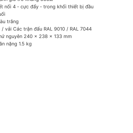
ết nối 4 ‑ cực đẩy ‑ trong khối thiết bị đầu
uối
àu trắng
ủ / vải Các trận đấu RAL 9010 / RAL 7044
hứ nguyên 240 x 238 x 133 mm
ân nặng 1.5 kg