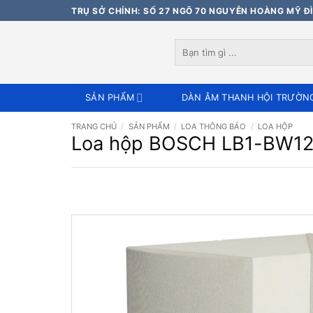
Bỏ
TRỤ SỞ CHÍNH: SỐ 27 NGÕ 70 NGUYỄN HOÀNG MỸ ĐÌ
qua
nội
Tìm
dung
kiếm:
SẢN PHẨM
DÀN ÂM THANH HỘI TRƯỜN
TRANG CHỦ
/
SẢN PHẨM
/
LOA THÔNG BÁO
/
LOA HỘP
Loa hộp BOSCH LB1-BW12-L