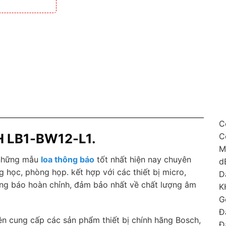
C
H LB1-BW12-L1.
C
M
 những mẫu
loa thông báo
tốt nhất hiện nay chuyên
d
học, phòng họp. kết hợp với các thiết bị micro,
D
ng báo hoàn chỉnh, đảm bảo nhất về chất lượng âm
K
G
Đ
ên cung cấp các sản phẩm thiết bị chính hãng Bosch,
Đ