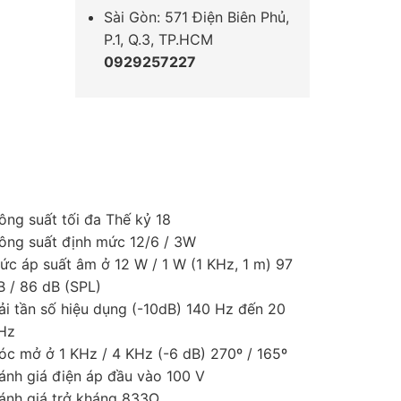
Sài Gòn: 571 Điện Biên Phủ,
P.1, Q.3, TP.HCM
0929257227
ông suất tối đa Thế kỷ 18
ông suất định mức 12/6 / 3W
ức áp suất âm ở 12 W / 1 W (1 KHz, 1 m) 97
B / 86 dB (SPL)
ải tần số hiệu dụng (-10dB) 140 Hz đến 20
Hz
óc mở ở 1 KHz / 4 KHz (-6 dB) 270º / 165º
ánh giá điện áp đầu vào 100 V
ánh giá trở kháng 833Ω