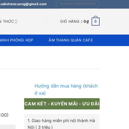
Hotline: 0987126123
 audiotiencuong@gmail.com
0
N THỨC
GIỎ HÀNG /
0
₫
HANH PHÒNG HỌP
ÂM THANH QUÁN CAFE
Hướng dẫn mua hàng (khách
ở xa)
CAM KẾT - KUYẾN MÃI - ƯU ĐÃI
:00)
1. Giao hàng miễn phí nội thành Hà
Nội ( 3 triệu )