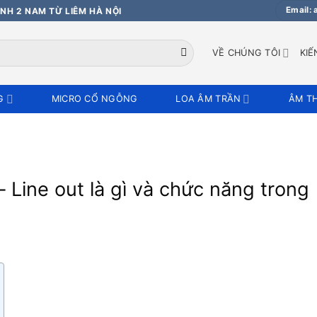
Email:
NH 2 NAM TỪ LIÊM HÀ NỘI
VỀ CHÚNG TÔI
KIẾ
G
MICRO CỔ NGỖNG
LOA ÂM TRẦN
ÂM T
 – Line out là gì và chức năng trong