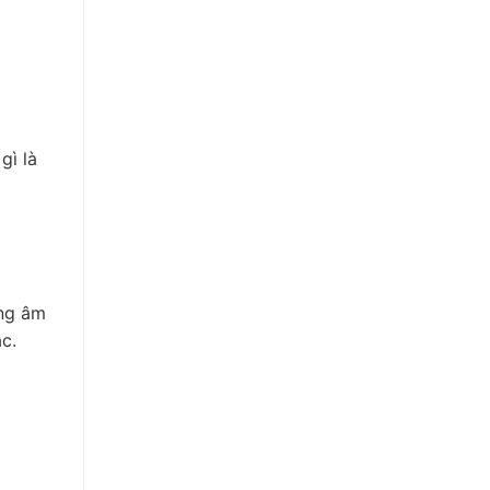
gì là
ống âm
c.