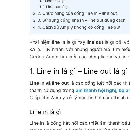
Line in là gì
Line out là gì
2. Chức năng của cổng line in – line out
3. Sử dụng cổng line in – line out đúng cách
4. Cách xử Amply không có cổng line out
Khái niệm
line in
là gì hay
line out
là gì đối vớ
xa lạ. Tuy nhiên, với những người mới tìm hiể
Cường Audio tìm hiểu các cổng line in và line
1. Line in là gì – Line out là gì
Line in và line out
là các cổng kết nối các th
thanh sử dụng trong
âm thanh hội nghị
,
bộ â
Giúp cho Amply xử lý các tín hiệu âm thanh 
Line in là gì
Line in là cổng kết nối các thiết âm thanh đầ