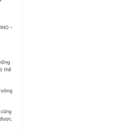
HONO –
thống
ó thể
trường
n cũng
 được.