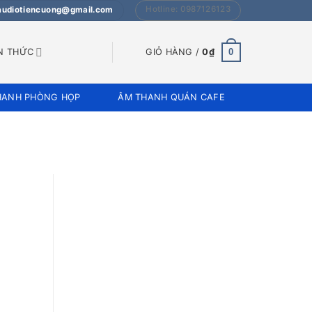
Hotline: 0987126123
 audiotiencuong@gmail.com
0
N THỨC
GIỎ HÀNG /
0
₫
HANH PHÒNG HỌP
ÂM THANH QUÁN CAFE