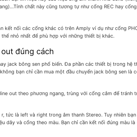
ếng vang)…Tính chất này cũng tương tự như cổng REC hay cổng
n kết nối các cổng khác có trên Amply ví dụ như cổng P
ó thể nhỏ nhất để phù hợp với những thiết bị khác.
e out đúng cách
hay jack bông sen phổ biến. Đa phần các thiết bị trong hệ 
 không bạn chỉ cần mua một đầu chuyển jack bông sen là c
n, line out theo phương ngang, trùng với cổng cắm để tránh 
/ r, tức là left và right trong âm thanh Stereo. Tuy nhiên bạ
iệu dây và cổng theo màu. Bạn chỉ cần kết nối đúng màu là