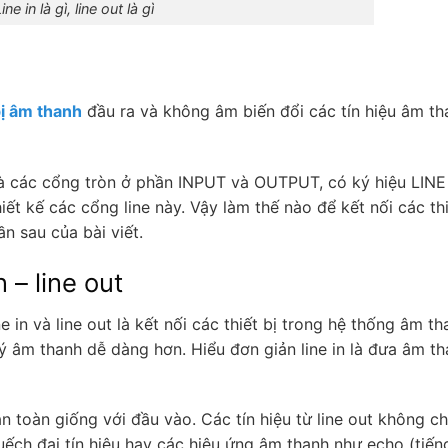
ine in là gì, line out là gì
bị âm thanh
đầu ra và không âm biến đổi các tín hiệu âm th
là các cổng tròn ở phần INPUT và OUTPUT, có ký hiệu LINE
t kế các cổng line này. Vậy làm thế nào để kết nối các thi
ần sau của bài viết.
 – line out
 in và line out là kết nối các thiết bị trong hệ thống âm th
 lý âm thanh dễ dàng hơn. Hiểu đơn giản line in là đưa âm t
n toàn giống với đầu vào. Các tín hiệu từ line out không ch
ếch đại tín hiệu hay các hiệu ứng âm thanh như echo (tiến