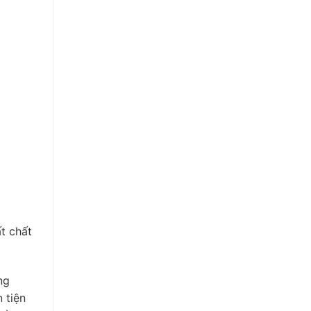
t chất
ng
 tiện