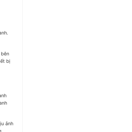
anh.
 bên
ết bị
anh
hanh
ịu ảnh
g