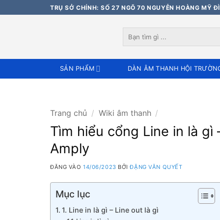
Bỏ
TRỤ SỞ CHÍNH: SỐ 27 NGÕ 70 NGUYỄN HOÀNG MỸ ĐÌ
qua
nội
Tìm
dung
kiếm:
SẢN PHẨM
DÀN ÂM THANH HỘI TRƯỜN
Trang chủ
/
Wiki âm thanh
/
Tìm hiểu cổng Line in là gì
Amply
ĐĂNG VÀO
14/06/2023
BỞI
ĐẶNG VĂN QUYẾT
Mục lục
1. Line in là gì – Line out là gì