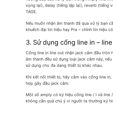
vọng lại), delay (tiếng lặp lại), reverb (ti
TAGE.
Nếu muốn nhận âm thanh đã qua xử lý bạn cầ
khuếch đại tín hiệu hay
Pre – chỉnh tín hiệu c
3. Sử dụng cổng line in – lin
Cổng line in line out nhận jack cắm đầu tròn 
âm thanh đều sử dụng loại jack cắm này, nếu
sử dụng cho đa dạng thiết bị khác nhau.
Khi kết nối thiết bị, hãy cắm vào cổng line i
hợp gãy đầu jack cắm.
Một số amply có ký hiệu cổng line / l và line 
không cần quá chú ý vì người ta thường ký h