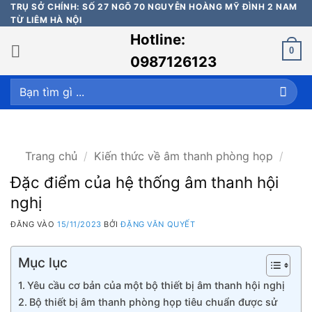
Bỏ
TRỤ SỞ CHÍNH: SỐ 27 NGÕ 70 NGUYỄN HOÀNG MỸ ĐÌNH 2 NAM
TỪ LIÊM HÀ NỘI
qua
Hotline:
nội
0
dung
0987126123
Tìm
kiếm:
Trang chủ
/
Kiến thức về âm thanh phòng họp
/
Đặc điểm của hệ thống âm thanh hội
nghị
ĐĂNG VÀO
15/11/2023
BỞI
ĐẶNG VĂN QUYẾT
Mục lục
Yêu cầu cơ bản của một bộ thiết bị âm thanh hội nghị
Bộ thiết bị âm thanh phòng họp tiêu chuẩn được sử