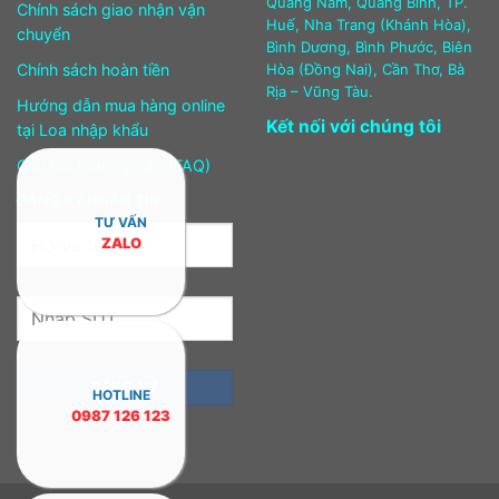
Quảng Nam, Quảng Bình, TP.
Chính sách giao nhận vận
Huế, Nha Trang (Khánh Hòa),
chuyển
Bình Dương, Bình Phước, Biên
Chính sách hoàn tiền
Hòa (Đồng Nai), Cần Thơ, Bà
Rịa – Vũng Tàu.
Hướng dẫn mua hàng online
Kết nối với chúng tôi
tại Loa nhập khẩu
Câu hỏi thường gặp (FAQ)
ĐĂNG KÝ NHẬN TIN
TƯ VẤN
ZALO
HOTLINE
0987 126 123