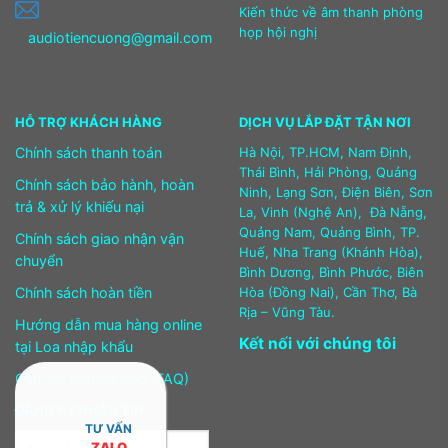
Kiến thức về âm thanh phòng
họp hội nghị
audiotiencuong@gmail.com
HỖ TRỢ KHÁCH HÀNG
DỊCH VỤ LẮP ĐẶT TẬN NƠI
Chính sách thanh toán
Hà Nội, TP.HCM, Nam Định,
Thái Bình, Hải Phòng, Quảng
Chính sách bảo hành, hoàn
Ninh, Lạng Sơn, Điện Biên, Sơn
trả & xử lý khiếu nại
La, Vinh (Nghệ An), Đà Nẵng,
Quảng Nam, Quảng Bình, TP.
Chính sách giao nhận vận
Huế, Nha Trang (Khánh Hòa),
chuyển
Bình Dương, Bình Phước, Biên
Chính sách hoàn tiền
Hòa (Đồng Nai), Cần Thơ, Bà
Rịa – Vũng Tàu.
Hướng dẫn mua hàng online
Kết nối với chúng tôi
tại Loa nhập khẩu
Câu hỏi thường gặp (FAQ)
ĐĂNG KÝ NHẬN TIN
TƯ VẤN
ZALO