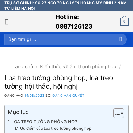
Bỏ
TRỤ SỞ CHÍNH: SỐ 27 NGÕ 70 NGUYỄN HOÀNG MỸ ĐÌNH 2 NAM
TỪ LIÊM HÀ NỘI
qua
Hotline:
nội
0
dung
0987126123
Tìm
kiếm:
Trang chủ
/
Kiến thức về âm thanh phòng họp
/
Loa treo tường phòng họp, loa treo
tường hội thảo, hội nghị
ĐĂNG VÀO
14/08/2023
BỞI
ĐẶNG VĂN QUYẾT
Mục lục
LOA TREO TƯỜNG PHÒNG HỌP
Ưu điểm của Loa treo tường phòng họp