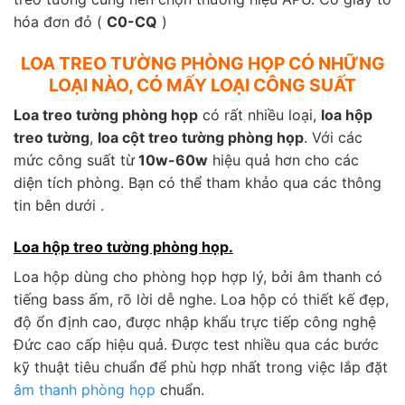
hóa đơn đỏ (
C0-CQ
)
LOA TREO TƯỜNG PHÒNG HỌP CÓ NHỮNG
LOẠI NÀO, CÓ MẤY LOẠI CÔNG SUẤT
Loa treo tường phòng họp
có rất nhiều loại,
loa hộp
treo tường
,
loa cột treo tường phòng họp
. Với các
mức công suất từ
10w-60w
hiệu quả hơn cho các
diện tích phòng. Bạn có thể tham khảo qua các thông
tin bên dưới .
Loa hộp treo tường phòng họp.
Loa hộp dùng cho phòng họp hợp lý, bởi âm thanh có
tiếng bass ấm, rõ lời dễ nghe. Loa hộp có thiết kế đẹp,
độ ổn định cao, được nhập khẩu trực tiếp công nghệ
Đức cao cấp hiệu quả. Được test nhiều qua các bước
kỹ thuật tiêu chuẩn để phù hợp nhất trong việc lắp đặt
âm thanh phòng họp
chuẩn.