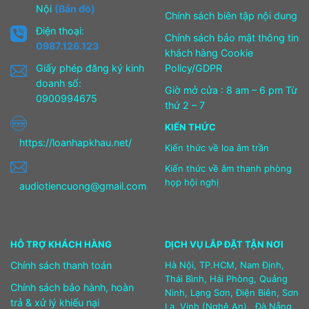
Nội
(Bản đồ)
Chính sách biên tập nội dung
Điện thoại:
Chính sách bảo mật thông tin
0987.126.123
khách hàng Cookie
Giấy phép đăng ký kinh
Policy/GDPR
doanh số:
Giờ mở cửa : 8 am – 6 pm Từ
0900994675
thứ 2 – 7
KIẾN THỨC
https://loanhapkhau.net/
Kiến thức về loa âm trần
Kiến thức về âm thanh phòng
họp hội nghị
audiotiencuong@gmail.com
HỖ TRỢ KHÁCH HÀNG
DỊCH VỤ LẮP ĐẶT TẬN NƠI
Chính sách thanh toán
Hà Nội, TP.HCM, Nam Định,
Thái Bình, Hải Phòng, Quảng
Chính sách bảo hành, hoàn
Ninh, Lạng Sơn, Điện Biên, Sơn
trả & xử lý khiếu nại
La, Vinh (Nghệ An), Đà Nẵng,