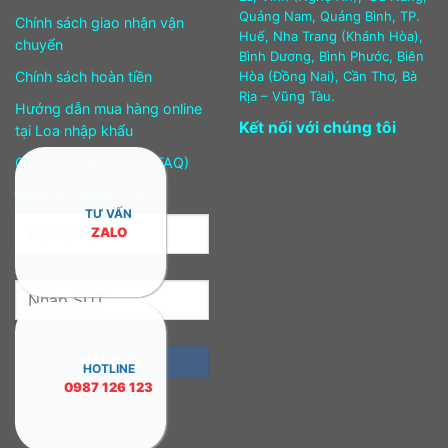
Quảng Nam, Quảng Bình, TP.
Chính sách giao nhận vận
Huế, Nha Trang (Khánh Hòa),
chuyển
Bình Dương, Bình Phước, Biên
Chính sách hoàn tiền
Hòa (Đồng Nai), Cần Thơ, Bà
Rịa – Vũng Tàu.
Hướng dẫn mua hàng online
Kết nối với chúng tôi
tại Loa nhập khẩu
Câu hỏi thường gặp (FAQ)
ĐĂNG KÝ NHẬN TIN
TƯ VẤN
ZALO
HOTLINE
0987 126 123