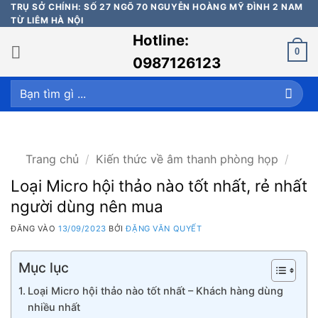
Bỏ
TRỤ SỞ CHÍNH: SỐ 27 NGÕ 70 NGUYỄN HOÀNG MỸ ĐÌNH 2 NAM
TỪ LIÊM HÀ NỘI
qua
Hotline:
nội
0
dung
0987126123
Tìm
kiếm:
Trang chủ
/
Kiến thức về âm thanh phòng họp
/
Loại Micro hội thảo nào tốt nhất, rẻ nhất
người dùng nên mua
ĐĂNG VÀO
13/09/2023
BỞI
ĐẶNG VĂN QUYẾT
Mục lục
Loại Micro hội thảo nào tốt nhất – Khách hàng dùng
nhiều nhất