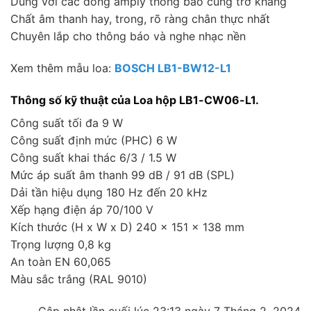
Dùng với các dòng amply thông báo cùng trở kháng
Chất âm thanh hay, trong, rõ ràng chân thực nhất
Chuyên lắp cho thông báo và nghe nhạc nền
Xem thêm mẫu loa:
BOSCH LB1-BW12-L1
Thông số kỹ thuật của Loa hộp LB1-CW06-L1.
Công suất tối đa 9 W
Công suất định mức (PHC) 6 W
Công suất khai thác 6/3 / 1.5 W
Mức áp suất âm thanh 99 dB / 91 dB (SPL)
Dải tần hiệu dụng 180 Hz đến 20 kHz
Xếp hạng điện áp 70/100 V
Kích thước (H x W x D) 240 x 151 x 138 mm
Trọng lượng 0,8 kg
An toàn EN 60,065
Màu sắc trắng (RAL 9010)
Cập nhật lần cuối lúc 23:13 ngày 7 Tháng 2, 2024