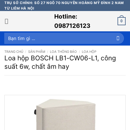
Bỏ
TRỤ SỞ CHÍNH: SỐ 27 NGÕ 70 NGUYỄN HOÀNG MỸ ĐÌNH 2 NAM
TỪ LIÊM HÀ NỘI
qua
Hotline:
nội
0
dung
0987126123
Tìm
kiếm:
TRANG CHỦ
/
SẢN PHẨM
/
LOA THÔNG BÁO
/
LOA HỘP
Loa hộp BOSCH LB1-CW06-L1, công
suất 6w, chất âm hay