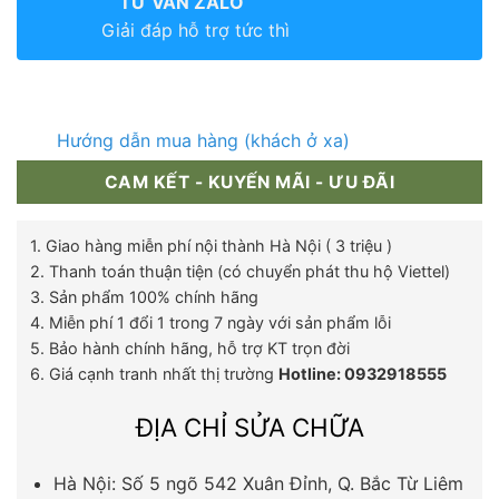
TƯ VẤN ZALO
Giải đáp hỗ trợ tức thì
Hướng dẫn mua hàng (khách ở xa)
CAM KẾT - KUYẾN MÃI - ƯU ĐÃI
1. Giao hàng miễn phí nội thành Hà Nội ( 3 triệu )
2. Thanh toán thuận tiện (có chuyển phát thu hộ Viettel)
3. Sản phẩm 100% chính hãng
4. Miễn phí 1 đổi 1 trong 7 ngày với sản phẩm lỗi
5. Bảo hành chính hãng, hỗ trợ KT trọn đời
6. Giá cạnh tranh nhất thị trường
Hotline: 0932918555
ĐỊA CHỈ SỬA CHỮA
Hà Nội: Số 5 ngõ 542 Xuân Đỉnh, Q. Bắc Từ Liêm