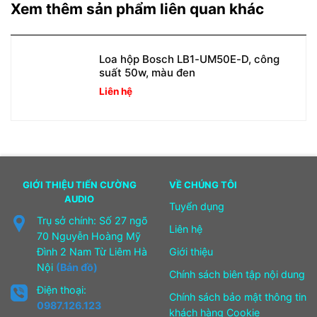
Xem thêm sản phẩm liên quan khác
Loa hộp Bosch LB1-UM50E-D, công
suất 50w, màu đen
Liên hệ
GIỚI THIỆU TIẾN CƯỜNG
VỀ CHÚNG TÔI
AUDIO
Tuyển dụng
Trụ sở chính: Số 27 ngõ
Liên hệ
70 Nguyễn Hoàng Mỹ
Đình 2 Nam Từ Liêm Hà
Giới thiệu
Nội
(Bản đồ)
Chính sách biên tập nội dung
Điện thoại:
Chính sách bảo mật thông tin
0987.126.123
khách hàng Cookie