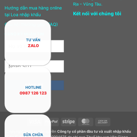
Rịa – Vũng Tàu.
Hướng dẫn mua hàng online
Kết nối với chúng tôi
tại Loa nhập khẩu
Câu hỏi thường gặp (FAQ)
ĐĂNG KÝ NHẬN TIN
TƯ VẤN
ZALO
HOTLINE
0987 126 123
Visa
PayPal
Stripe
MasterCard
Cash
On
Copyright 2026 © Bản quyền
Công ty cổ phần đầu tư và xuất nhập khẩu
Delivery
SỬA CHỮA
Tiến Cường.
GPDKKD: 0900994675 do chi cục Thuế khu vực Văn Giang –