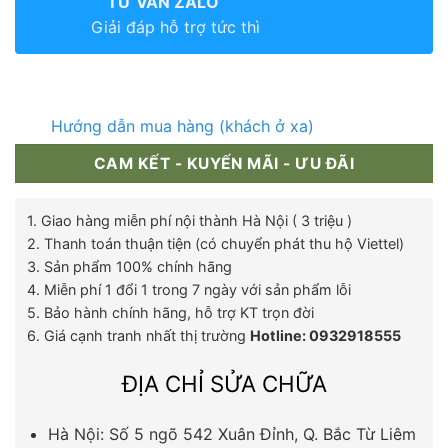
TƯ VẤN ZALO
Giải đáp hỗ trợ tức thì
Hướng dẫn mua hàng (khách ở xa)
CAM KẾT - KUYẾN MÃI - ƯU ĐÃI
1. Giao hàng miễn phí nội thành Hà Nội ( 3 triệu )
2. Thanh toán thuận tiện (có chuyển phát thu hộ Viettel)
3. Sản phẩm 100% chính hãng
4. Miễn phí 1 đổi 1 trong 7 ngày với sản phẩm lỗi
5. Bảo hành chính hãng, hỗ trợ KT trọn đời
6. Giá cạnh tranh nhất thị trường
Hotline: 0932918555
ĐỊA CHỈ SỬA CHỮA
Hà Nội: Số 5 ngõ 542 Xuân Đỉnh, Q. Bắc Từ Liêm