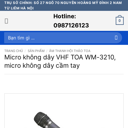
Bỏ
TRỤ SỞ CHÍNH: SỐ 27 NGÕ 70 NGUYỄN HOÀNG MỸ ĐÌNH 2 NAM
TỪ LIÊM HÀ NỘI
qua
Hotline:
nội
0
dung
0987126123
Tìm
kiếm:
TRANG CHỦ
/
SẢN PHẨM
/
ÂM THANH HỘI THẢO TOA
Micro không dây VHF TOA WM-3210,
micro không dây cầm tay