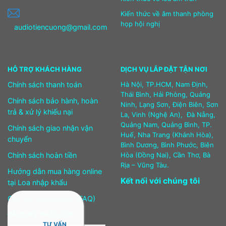
Kiến thức về âm thanh phòng
họp hội nghị
audiotiencuong@gmail.com
HỖ TRỢ KHÁCH HÀNG
DỊCH VỤ LẮP ĐẶT TẬN NƠI
Chính sách thanh toán
Hà Nội, TP.HCM, Nam Định,
Thái Bình, Hải Phòng, Quảng
Chính sách bảo hành, hoàn
Ninh, Lạng Sơn, Điện Biên, Sơn
trả & xử lý khiếu nại
La, Vinh (Nghệ An), Đà Nẵng,
Quảng Nam, Quảng Bình, TP.
Chính sách giao nhận vận
Huế, Nha Trang (Khánh Hòa),
chuyển
Bình Dương, Bình Phước, Biên
Chính sách hoàn tiền
Hòa (Đồng Nai), Cần Thơ, Bà
Rịa – Vũng Tàu.
Hướng dẫn mua hàng online
Kết nối với chúng tôi
tại Loa nhập khẩu
Câu hỏi thường gặp (FAQ)
ĐĂNG KÝ NHẬN TIN
TƯ VẤN