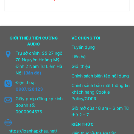
GIỚI THIỆU TIẾN CƯỜNG
VỀ CHÚNG TÔI
AUDIO
Tuyển dụng
Trụ sở chính: Số 27 ngõ
Liên hệ
70 Nguyễn Hoàng Mỹ
Đình 2 Nam Từ Liêm Hà
Giới thiệu
Nội
(Bản đồ)
Chính sách biên tập nội dung
Điện thoại:
Chính sách bảo mật thông tin
0987.126.123
khách hàng Cookie
Giấy phép đăng ký kinh
Policy/GDPR
doanh số:
Giờ mở cửa : 8 am – 6 pm Từ
0900994675
thứ 2 – 7
KIẾN THỨC
https://loanhapkhau.net/
Kiến thức về loa âm trần