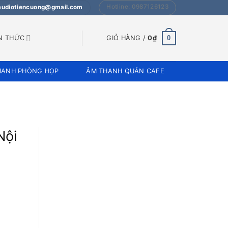
Hotline: 0987126123
 audiotiencuong@gmail.com
0
N THỨC
GIỎ HÀNG /
0
₫
HANH PHÒNG HỌP
ÂM THANH QUÁN CAFE
Nội