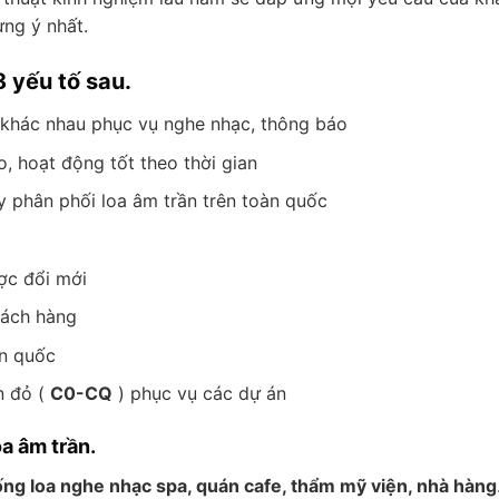
ng ý nhất.
 yếu tố sau.
 khác nhau phục vụ nghe nhạc, thông báo
, hoạt động tốt theo thời gian
ty phân phối loa âm trần trên toàn quốc
g
ược đổi mới
hách hàng
àn quốc
n đỏ (
C0-CQ
) phục vụ các dự án
oa âm trần.
ống loa nghe nhạc spa, quán cafe, thẩm mỹ viện, nhà hàng