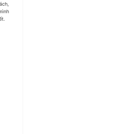
ách,
mình
ết.