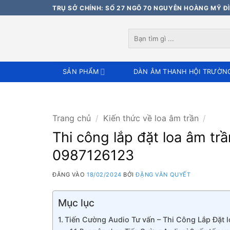
Bỏ
TRỤ SỞ CHÍNH: SỐ 27 NGÕ 70 NGUYỄN HOÀNG MỸ ĐÌ
qua
nội
Tìm
dung
kiếm:
SẢN PHẨM
DÀN ÂM THANH HỘI TRƯỜN
Trang chủ
/
Kiến thức về loa âm trần
/
Thi công lắp đặt loa âm trầ
0987126123
ĐĂNG VÀO
18/02/2024
BỞI
ĐẶNG VĂN QUYẾT
Mục lục
Tiến Cường Audio Tư vấn – Thi Công Lắp Đặt lo