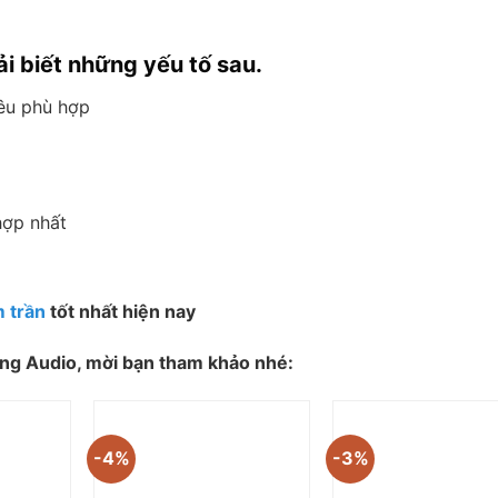
ải biết những yếu tố sau.
iêu phù hợp
hợp nhất
 trần
tốt nhất hiện nay
ờng Audio, mời bạn tham khảo nhé:
-4%
-3%