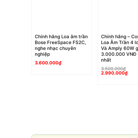
Chính hãng Loa âm trần
Chính hãng – C
Bose FreeSpace FS2C,
Loa Âm Trần 4 l
nghe nhạc chuyên
Và Amply 60W g
nghiệp
3.000.000 VNĐ 
nhất
3.600.000
₫
3.500.000
₫
Giá
Giá
2.990.000
₫
gốc
hiện
là:
tại
3.500.000₫.
là:
2.99