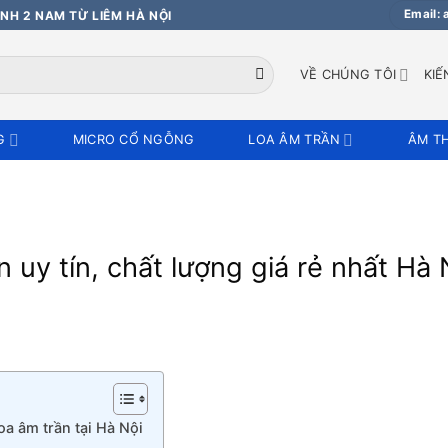
Email:
NH 2 NAM TỪ LIÊM HÀ NỘI
VỀ CHÚNG TÔI
KIẾ
G
MICRO CỔ NGỖNG
LOA ÂM TRẦN
ÂM T
n uy tín, chất lượng giá rẻ nhất Hà 
a âm trần tại Hà Nội