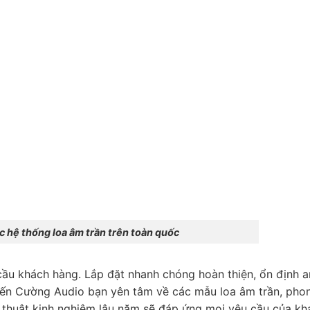
ệ thống loa âm trần trên toàn quốc
ầu khách hàng. Lắp đặt nhanh chóng hoàn thiện, ổn định a
Tiến Cường Audio bạn yên tâm về các mẫu loa âm trần, pho
 thuật kinh nghiệm lâu năm sẽ đáp ứng mọi yêu cầu của kh