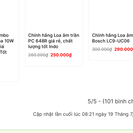
ombo
Chính hãng Loa âm trần
Chính hãng Loa âm
oa 10W
PC 648R giá rẻ, chất
Bosch LC9-UC06
iá
lượng tốt Indo
Giá
300.000
₫
290.00
Tốt
gốc
Giá
Giá
260.000
₫
250.000
₫
là:
gốc
hiện
300.000₫
là:
tại
260.000₫.
là:
250.000₫.
0.000₫.
5/5 - (101 bình c
Cập nhật lần cuối lúc 08:21 ngày 19 Tháng 7