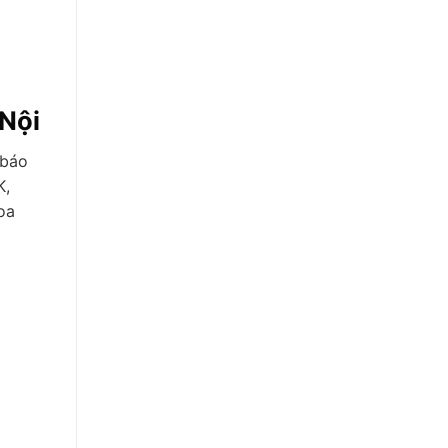
 Nội
 báo
K,
oa