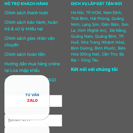
HỖ TRỢ KHÁCH HÀNG
DỊCH VỤ LẮP ĐẶT TẬN NƠI
Chính sách thanh toán
Hà Nội, TP.HCM, Nam Định,
Thái Bình, Hải Phòng, Quảng
Chính sách bảo hành, hoàn
Ninh, Lạng Sơn, Điện Biên, Sơn
trả & xử lý khiếu nại
La, Vinh (Nghệ An), Đà Nẵng,
Quảng Nam, Quảng Bình, TP.
Chính sách giao nhận vận
Huế, Nha Trang (Khánh Hòa),
chuyển
Bình Dương, Bình Phước, Biên
Chính sách hoàn tiền
Hòa (Đồng Nai), Cần Thơ, Bà
Rịa – Vũng Tàu.
Hướng dẫn mua hàng online
Kết nối với chúng tôi
tại Loa nhập khẩu
Câu hỏi thường gặp (FAQ)
ĐĂNG KÝ NHẬN TIN
TƯ VẤN
ZALO