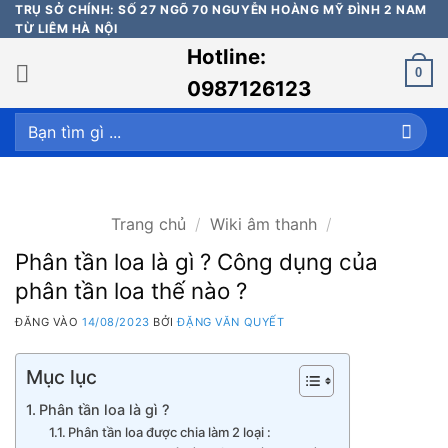
Bỏ
TRỤ SỞ CHÍNH: SỐ 27 NGÕ 70 NGUYỄN HOÀNG MỸ ĐÌNH 2 NAM
TỪ LIÊM HÀ NỘI
qua
Hotline:
nội
0
dung
0987126123
Tìm
kiếm:
Trang chủ
/
Wiki âm thanh
/
Phân tần loa là gì ? Công dụng của
phân tần loa thế nào ?
ĐĂNG VÀO
14/08/2023
BỞI
ĐẶNG VĂN QUYẾT
Mục lục
Phân tần loa là gì ?
Phân tần loa được chia làm 2 loại :