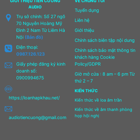
GIỚI THIỆU TIẾN CƯỜNG
VỀ CHÚNG TÔI
AUDIO
Tuyển dụng
Trụ sở chính: Số 27 ngõ
Liên hệ
70 Nguyễn Hoàng Mỹ
Đình 2 Nam Từ Liêm Hà
Giới thiệu
Nội
(Bản đồ)
Chính sách biên tập nội dung
Điện thoại:
Chính sách bảo mật thông tin
0987.126.123
khách hàng Cookie
Giấy phép đăng ký kinh
Policy/GDPR
doanh số:
Giờ mở cửa : 8 am – 6 pm Từ
0900994675
thứ 2 – 7
KIẾN THỨC
https://loanhapkhau.net/
Kiến thức về loa âm trần
Kiến thức về âm thanh phòng
họp hội nghị
audiotiencuong@gmail.com