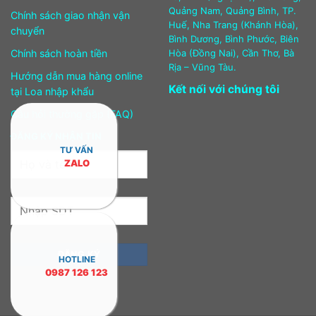
Quảng Nam, Quảng Bình, TP.
Chính sách giao nhận vận
Huế, Nha Trang (Khánh Hòa),
chuyển
Bình Dương, Bình Phước, Biên
Chính sách hoàn tiền
Hòa (Đồng Nai), Cần Thơ, Bà
Rịa – Vũng Tàu.
Hướng dẫn mua hàng online
Kết nối với chúng tôi
tại Loa nhập khẩu
Câu hỏi thường gặp (FAQ)
ĐĂNG KÝ NHẬN TIN
TƯ VẤN
ZALO
HOTLINE
0987 126 123