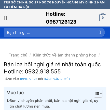
Bỏ
TRỤ SỞ CHÍNH: SỐ 27 NGÕ 70 NGUYỄN HOÀNG MỸ ĐÌNH 2 NAM
TỪ LIÊM HÀ NỘI
qua
Hotline:
nội
0
dung
0987126123
Tìm
kiếm:
Trang chủ
/
Kiến thức về âm thanh phòng họp
/
Bán loa hội nghị giá rẻ nhất toàn quốc
Hotline: 0932.918.555
ĐĂNG VÀO
09/09/2023
BỞI
ĐẶNG VĂN QUYẾT
Mục lục
Đơn vị chuyên phân phối, bán loa hội nghị giá rẻ, uy
tín chất lượng nên mua.