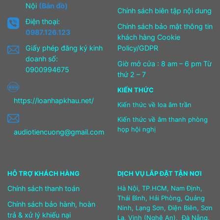
Nội
(Bản đồ)
Chính sách biên tập nội dung
Điện thoại:
Chính sách bảo mật thông tin
0987.126.123
khách hàng Cookie
Giấy phép đăng ký kinh
Policy/GDPR
doanh số:
Giờ mở cửa : 8 am – 6 pm Từ
0900994675
thứ 2 – 7
KIẾN THỨC
https://loanhapkhau.net/
Kiến thức về loa âm trần
Kiến thức về âm thanh phòng
họp hội nghị
audiotiencuong@gmail.com
HỖ TRỢ KHÁCH HÀNG
DỊCH VỤ LẮP ĐẶT TẬN NƠI
Chính sách thanh toán
Hà Nội, TP.HCM, Nam Định,
Thái Bình, Hải Phòng, Quảng
Chính sách bảo hành, hoàn
Ninh, Lạng Sơn, Điện Biên, Sơn
trả & xử lý khiếu nại
La, Vinh (Nghệ An), Đà Nẵng,